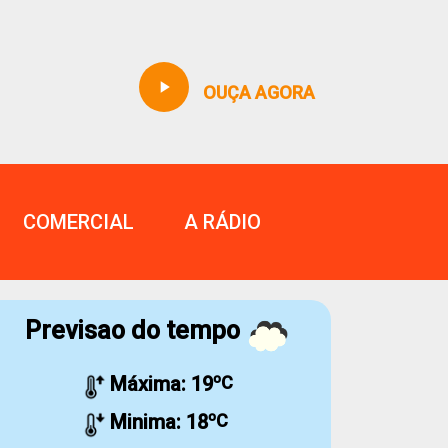
play_arrow
OUÇA AGORA
COMERCIAL
A RÁDIO
Previsao do tempo
Máxima:
19
ºC
Minima:
18
ºC