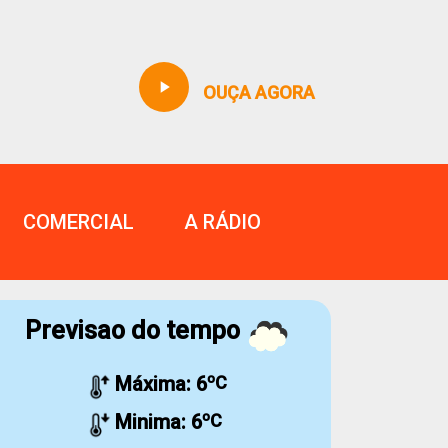
play_arrow
OUÇA AGORA
COMERCIAL
A RÁDIO
Previsao do tempo
Máxima:
6
ºC
Minima:
6
ºC