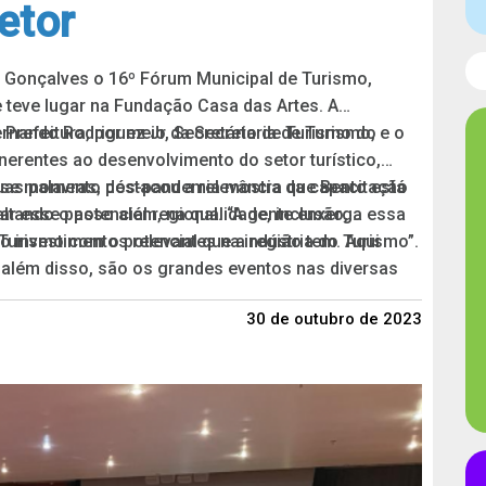
etor
o Gonçalves o 16º Fórum Municipal de Turismo,
 teve lugar na Fundação Casa das Artes. A
a Prefeitura, por meio da Secretaria de Turismo, e o
rnando Rodriguez Jr, Secretário de Turismo do
inerentes ao desenvolvimento do setor turístico,
uas palavras, destacou a relevância da capacitação
esse momento pós-pandemia mostra que Bento está
tando o potencial regional. “A gente enxerga essa
r esse passo além, na qualidade, inclusão,
Turismo com o potencial que a região tem. Aqui
o investimentos relevantes na indústria do Turismo”.
é além disso, são os grandes eventos nas diversas
rte dessa tradição italiana, enologia, gastronomia e
30 de outubro de 2023
como fator atrativo para crescer mais e por isso hoje